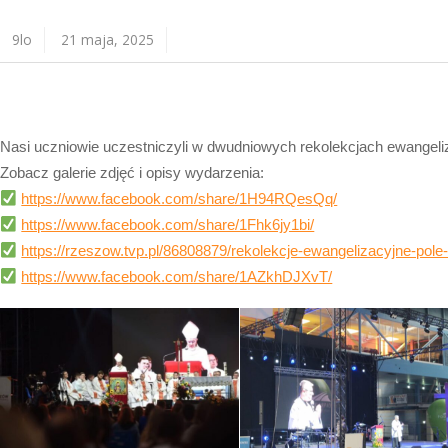
9lo
21 maja, 2025
Nasi uczniowie uczestniczyli w dwudniowych rekolekcjach ewangel
Zobacz galerie zdjęć i opisy wydarzenia:
https://www.facebook.com/share/1H94RQesQq/
https://www.facebook.com/share/1Fhk6jy1bi/
https://rzeszow.tvp.pl/86808879/rekolekcje-ewangelizacyjne-po
https://www.facebook.com/share/1AZkhDJXvT/