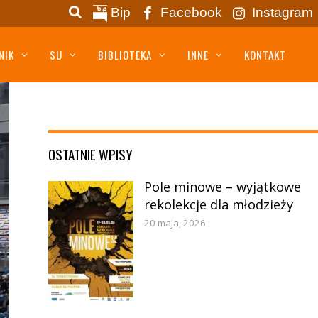
Bip
Facebook
Instagram
NIK
SU
BIBLIOTEKA
INNE
KONTAKT
OSTATNIE WPISY
Pole minowe – wyjątkowe
rekolekcje dla młodzieży
20 maja, 2026