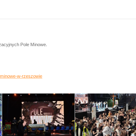
izacyjnych Pole Minowe.
le-minowe-w-rzeszowie