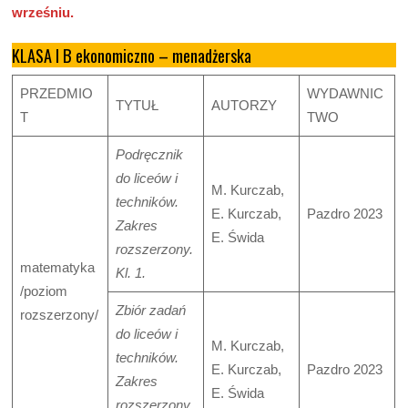
wrześniu.
KLASA I B ekonomiczno – menadżerska
PRZEDMIO
WYDAWNIC
TYTUŁ
AUTORZY
T
TWO
Podręcznik
do liceów i
M. Kurczab,
techników.
E. Kurczab,
Pazdro 2023
Zakres
E. Świda
rozszerzony.
matematyka
Kl. 1.
/poziom
Zbiór zadań
rozszerzony/
do liceów i
M. Kurczab,
techników.
E. Kurczab,
Pazdro 2023
Zakres
E. Świda
rozszerzony.