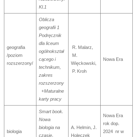
Kl.1
Oblicza
geografii 1
Podręcznik
dla liceum
geografia
R. Malarz,
ogólnokształ
/poziom
M.
cącego i
Nowa Era
rozszerzony/
Więckowski,
technikum,
P. Kroh
zakres
rozszerzony
+Maturalne
karty pracy
Smart book.
Nowa Era
Nowa
rok dop.
biologia na
A. Helmin, J.
biologia
2024 nr w
czasie
.
Holeczek