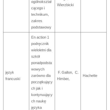
ogólnokształ
Wierzbicki
cącego i
technikum,
zakres
podstawowy
En action 1
podręcznik
wieloletni dla
szkół
ponadpodsta
wowych
język
F. Gallon, C.
zarówno dla
Hachette
francuski
Himber,
początkujący
ch jak i
kontynuujący
ch naukę
języka