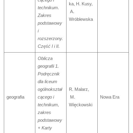
ka, H. Kusy,
technikum.
A.
Zakres
Wróblewska
podstawowy
i
rozszerzony.
Część I i II.
Oblicza
geografii 1.
Podręcznik
dla liceum
ogólnokształ
R. Malarz,
geografia
cącego i
M.
Nowa Era
technikum,
Więckowski
zakres
podstawowy
+ Karty