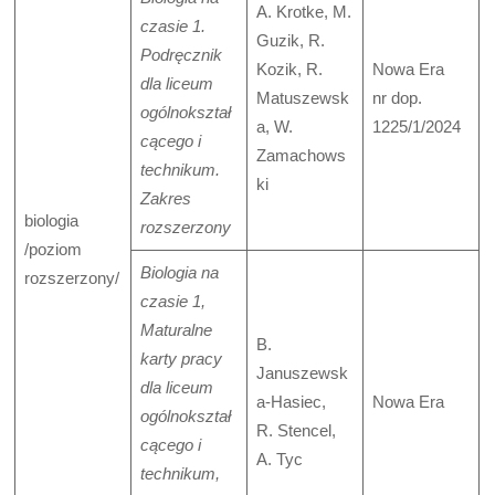
A. Krotke, M.
czasie 1.
Guzik, R.
Podręcznik
Kozik, R.
Nowa Era
dla liceum
Matuszewsk
nr dop.
ogólnokształ
a, W.
1225/1/2024
cącego i
Zamachows
technikum.
ki
Zakres
biologia
rozszerzony
/poziom
Biologia na
rozszerzony/
czasie 1,
Maturalne
B.
karty pracy
Januszewsk
dla liceum
a-Hasiec,
Nowa Era
ogólnokształ
R. Stencel,
cącego i
A. Tyc
technikum,