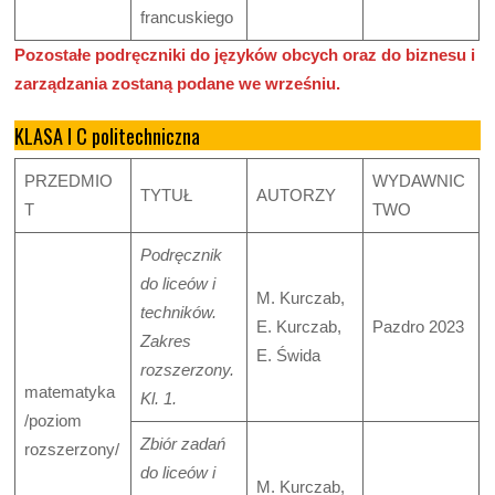
francuskiego
Pozostałe podręczniki do języków obcych oraz do biznesu i
zarządzania zostaną podane we wrześniu.
KLASA I C politechniczna
PRZEDMIO
WYDAWNIC
TYTUŁ
AUTORZY
T
TWO
Podręcznik
do liceów i
M. Kurczab,
techników.
E. Kurczab,
Pazdro 2023
Zakres
E. Świda
rozszerzony.
matematyka
Kl. 1.
/poziom
Zbiór zadań
rozszerzony/
do liceów i
M. Kurczab,