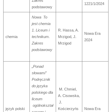
Zakres
1221/1/2024
podstawowy
Nowa To
jest chemia
1. Liceum i
R. Hassa, A.
Nowa Era
chemia
technikum.
Mrzigod, J.
2024
Zakres
Mrzigod
podstawowy
„Ponad
słowami”
Podręcznik
do języka
M. Chmiel,
polskiego dla
A. Cisowska,
liceum
J.
ogólnokształ
język polski
Kościerzyńs
Nowa Era
cącego i