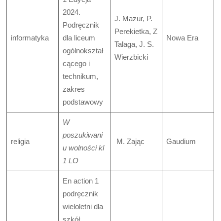
2024.
J. Mazur, P.
Podręcznik
Perekietka, Z
informatyka
dla liceum
Nowa Era
Talaga, J. S.
ogólnokształ
Wierzbicki
cącego i
technikum,
zakres
podstawowy
W
poszukiwani
religia
M. Zając
Gaudium
u wolności kl
1 LO
En action 1
podręcznik
wieloletni dla
szkół