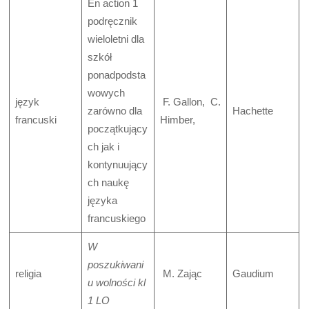
En action 1
podręcznik
wieloletni dla
szkół
ponadpodsta
wowych
język
F. Gallon, C.
zarówno dla
Hachette
francuski
Himber,
początkujący
ch jak i
kontynuujący
ch naukę
języka
francuskiego
W
poszukiwani
religia
M. Zając
Gaudium
u wolności kl
1 LO