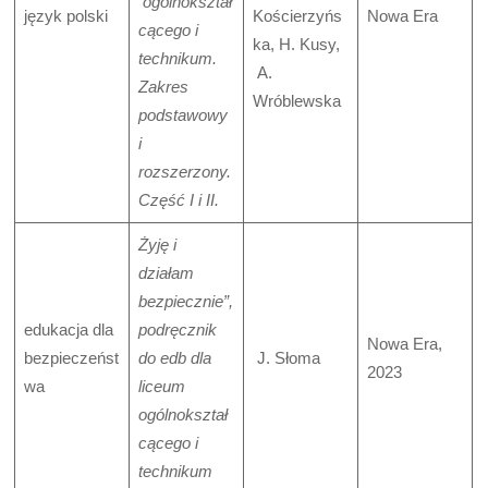
ogólnokształ
język polski
Kościerzyńs
Nowa Era
cącego i
ka, H. Kusy,
technikum.
A.
Zakres
Wróblewska
podstawowy
i
rozszerzony.
Część I i II.
Żyję i
działam
bezpiecznie”,
edukacja dla
podręcznik
Nowa Era,
bezpieczeńst
do edb dla
J. Słoma
2023
wa
liceum
ogólnokształ
cącego i
technikum