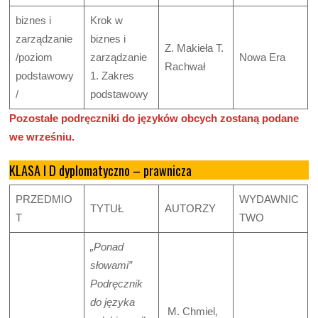
biznes i
Krok w
zarządzanie
biznes i
Z. Makieła T.
/poziom
zarządzanie
Nowa Era
Rachwał
podstawowy
1. Zakres
/
podstawowy
Pozostałe podręczniki do języków obcych zostaną podane
we wrześniu.
KLASA I D dyplomatyczno – prawnicza
PRZEDMIO
WYDAWNIC
TYTUŁ
AUTORZY
T
TWO
„Ponad
słowami”
Podręcznik
do języka
M. Chmiel,