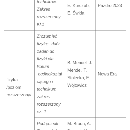
techników.
E. Kurczab,
Pazdro 2023
Zakres
E. Świda
rozszerzony.
Kl.1
Zrozumieć
fizykę: zbiór
zadań do
fizyki dla
B. Mendel, J.
liceum
Mendel, T.
ogólnokształ
Nowa Era
Stolecka, E.
fizyka
cącego i
Wójtowicz
/poziom
technikum
rozszerzony/
zakres
rozszerzony
cz. 1
Podręcznik
M. Braun, A.