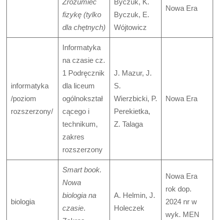
Zrozumieć
Byczuk, K.
Nowa Era
fizykę (tylko
Byczuk, E.
dla chętnych)
Wójtowicz
Informatyka
na czasie cz.
1 Podręcznik
J. Mazur, J.
informatyka
dla liceum
S.
/poziom
ogólnokształ
Wierzbicki, P.
Nowa Era
rozszerzony/
cącego i
Perekietka,
technikum,
Z. Talaga
zakres
rozszerzony
Smart book.
Nowa Era
Nowa
rok dop.
biologia na
A. Helmin, J.
biologia
2024 nr w
czasie
.
Holeczek
wyk. MEN