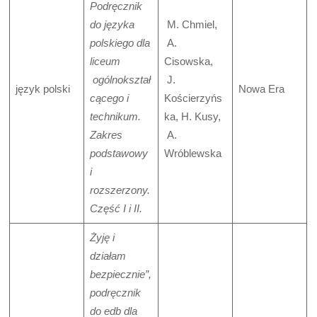
Podręcznik
do języka
M. Chmiel,
polskiego dla
A.
liceum
Cisowska,
ogólnokształ
J.
język polski
Nowa Era
cącego i
Kościerzyńs
technikum.
ka, H. Kusy,
Zakres
A.
podstawowy
Wróblewska
i
rozszerzony.
Część I i II.
Żyję i
działam
bezpiecznie”,
podręcznik
do edb dla