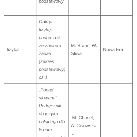
podstawowy
Odkryć
fizykę:
podręcznik
ze zbiorem
M. Braun, W.
fizyka
Nowa Era
zadań
Śliwa
(zakres
podstawowy)
cz 1
„Ponad
słowami”
Podręcznik
do języka
M. Chmiel,
polskiego dla
A. Cisowska,
liceum
J.