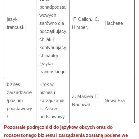
ponadpodsta
wowych
język
F. Gallon, C.
zarówno dla
Hachette
francuski
Himber,
początkujący
ch jak i
kontynuujący
ch naukę
języka
francuskiego
biznes i
Krok w
zarządzanie
biznes i
Z. Makieła T.
/poziom
zarządzanie
Nowa Era
Rachwał
podstawowy
1. Zakres
/
podstawowy
Pozostałe podręczniki do języków obcych oraz do
rozszerzonego biznesu i zarządzania zostaną podane we