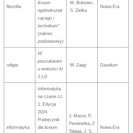
liceum
M. Bokiniec,
filozofia
Nowa Era
ogólnokształ
S. Zielka
cącego i
technikum”
(zakres
podstawowy)
W
poszukiwani
religia
M. Zając
Gaudium
u wolności kl
1 LO
Informatyka
na czasie cz.
1. Edycja
2024
J. Mazur, P.
Podręcznik
Perekietka, Z
informatyka
dla liceum
Nowa Era
Talaga, J. S.