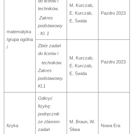
do liceów i
M. Kurczab,
techników.
E. Kurczab,
Pazdro 2023
Zakres
E. Świda
podstawowy
matematyka
. Kl. 1
/grupa ogólna
Zbiór zadań
/
do liceów i
M. Kurczab,
Pazdro 2023
techników.
E. Kurczab,
Zakres
E. Świda
podstawowy.
Kl.1
Odkryć
fizykę:
podręcznik
ze zbiorem
M. Braun, W.
fizyka
Nowa Era
zadań
Śliwa