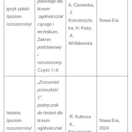
polskiego dla
A. Cisowska,
język polski
liceum
J.
/poziom
ogólnokształ
Kościerzyńs
Nowa Era
rozszerzony/
cącego i
ka, H. Kusy,
technikum.
A.
Zakres
Wróblewska
podstawowy
i
rozszerzony.
Część I i II.
„Zrozumieć
przeszłość
1”,
podręcznik
historia
do historii dla
R. Kulesza
/poziom
liceum
Nowa Era,
K.
rozszerzony/
ogólnokształ
2024
Kowalewski