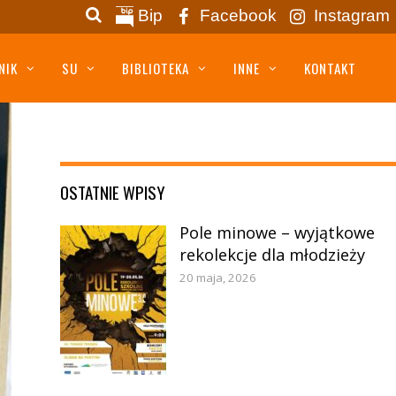
Bip
Facebook
Instagram
NIK
SU
BIBLIOTEKA
INNE
KONTAKT
OSTATNIE WPISY
Pole minowe – wyjątkowe
rekolekcje dla młodzieży
20 maja, 2026