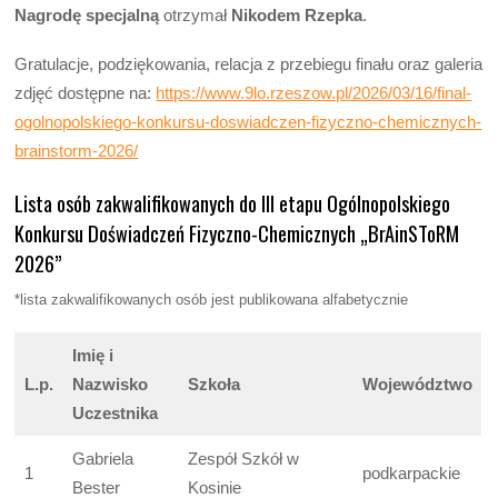
Nagrodę specjalną
otrzymał
Nikodem Rzepka
.
Gratulacje, podziękowania, relacja z przebiegu finału oraz galeria
zdjęć dostępne na:
https://www.9lo.rzeszow.pl/2026/03/16/final-
ogolnopolskiego-konkursu-doswiadczen-fizyczno-chemicznych-
brainstorm-2026/
Lista osób zakwalifikowanych do III etapu Ogólnopolskiego
Konkursu Doświadczeń Fizyczno-Chemicznych „BrAinSToRM
2026”
*lista zakwalifikowanych osób jest publikowana alfabetycznie
Imię i
L.p.
Nazwisko
Szkoła
Województwo
Uczestnika
Gabriela
Zespół Szkół w
1
podkarpackie
Bester
Kosinie