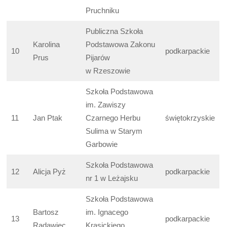
Pruchniku
Publiczna Szkoła
Karolina
Podstawowa Zakonu
10
podkarpackie
Prus
Pijarów
w Rzeszowie
Szkoła Podstawowa
im. Zawiszy
11
Jan Ptak
Czarnego Herbu
świętokrzyskie
Sulima w Starym
Garbowie
Szkoła Podstawowa
12
Alicja Pyż
podkarpackie
nr 1 w Leżajsku
Szkoła Podstawowa
Bartosz
im. Ignacego
13
podkarpackie
Radawiec
Krasickiego