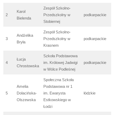
Zespół Szkolno-
Karol
2
Przedszkolny w
podkarpackie
Bielenda
Stobiernej
Zespół Szkolno-
Andżelika
3
Przedszkolny w
podkarpackie
Bryła
Krasnem
Szkoła Podstawowa
Łucja
4
im. Królowej Jadwigi
podkarpackie
Chrostowska
w Wólce Podleśnej
Społeczna Szkoła
Amelia
Podstawowa nr 1
5
Dolacińska-
im. Ewarysta
łódzkie
Olszewska
Estkowskiego w
Łodzi