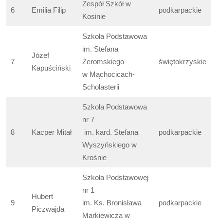
Zespół Szkół w
6
Emilia Filip
podkarpackie
Kosinie
Szkoła Podstawowa
im. Stefana
Józef
7
Żeromskiego
świętokrzyskie
Kapuściński
w Mąchocicach-
Scholasterii
Szkoła Podstawowa
nr 7
8
Kacper Mitał
im. kard. Stefana
podkarpackie
Wyszyńskiego w
Krośnie
Szkoła Podstawowej
nr 1
Hubert
9
im. Ks. Bronisława
podkarpackie
Piczwajda
Markiewicza w