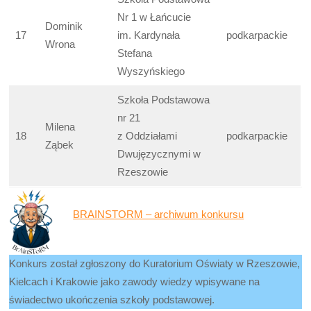
Nr 1 w Łańcucie
Dominik
17
im. Kardynała
podkarpackie
Wrona
Stefana
Wyszyńskiego
Szkoła Podstawowa
nr 21
Milena
18
z Oddziałami
podkarpackie
Ząbek
Dwujęzycznymi w
Rzeszowie
BRAINSTORM – archiwum konkursu
Konkurs został zgłoszony do Kuratorium Oświaty w Rzeszowie,
Kielcach i Krakowie jako zawody wiedzy wpisywane na
świadectwo ukończenia szkoły podstawowej.