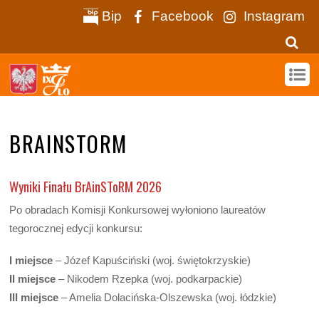
Bip
Facebook
Instagram
BRAINSTORM
Wyniki Finału BrAinSToRM 2026
Po obradach Komisji Konkursowej wyłoniono laureatów
tegorocznej edycji konkursu:
I miejsce
– Józef Kapuściński (woj. świętokrzyskie)
II miejsce
– Nikodem Rzepka (woj. podkarpackie)
III miejsce
– Amelia Dolacińska-Olszewska (woj. łódzkie)