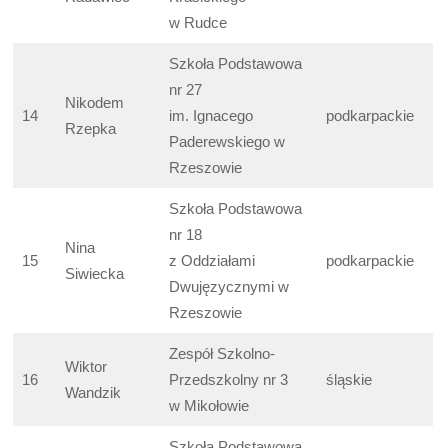
w Rudce
Szkoła Podstawowa
nr 27
Nikodem
14
im. Ignacego
podkarpackie
Rzepka
Paderewskiego w
Rzeszowie
Szkoła Podstawowa
nr 18
Nina
15
z Oddziałami
podkarpackie
Siwiecka
Dwujęzycznymi w
Rzeszowie
Zespół Szkolno-
Wiktor
16
Przedszkolny nr 3
śląskie
Wandzik
w Mikołowie
Szkoła Podstawowa