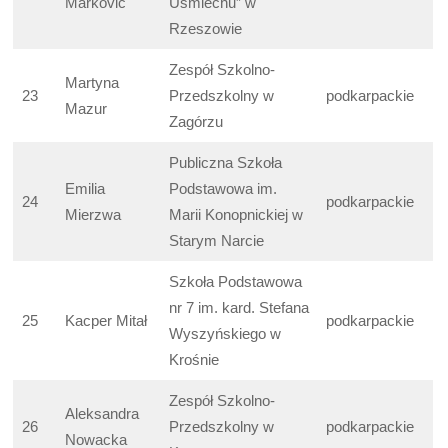
Marković
Uśmiechu” w
Rzeszowie
Zespół Szkolno-
Martyna
23
Przedszkolny w
podkarpackie
Mazur
Zagórzu
Publiczna Szkoła
Emilia
Podstawowa im.
24
podkarpackie
Mierzwa
Marii Konopnickiej w
Starym Narcie
Szkoła Podstawowa
nr 7 im. kard. Stefana
25
Kacper Mitał
podkarpackie
Wyszyńskiego w
Krośnie
Zespół Szkolno-
Aleksandra
26
Przedszkolny w
podkarpackie
Nowacka