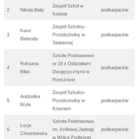
Zespół Szkół w
2
Nikola Biały
podkarpackie
Kosinie
Zespół Szkolno-
Karol
3
Przedszkolny w
podkarpackie
Bielenda
Stobiernej
Szkoła Podstawowa
Roksana
nr 18 z Oddziałami
4
podkarpackie
Biłas
Dwujęzycznymi w
Rzeszowie
Zespół Szkolno-
Andżelika
5
Przedszkolny w
podkarpackie
Bryła
Krasnem
Szkoła Podstawowa
Łucja
6
im. Królowej Jadwigi
podkarpackie
Chrostowska
w Wólce Podleśnej