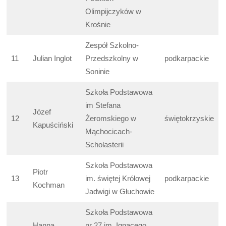
Olimpijczyków w
Krośnie
Zespół Szkolno-
11
Julian Inglot
Przedszkolny w
podkarpackie
Soninie
Szkoła Podstawowa
im Stefana
Józef
12
Żeromskiego w
świętokrzyskie
Kapuściński
Mąchocicach-
Scholasterii
Szkoła Podstawowa
Piotr
13
im. świętej Królowej
podkarpackie
Kochman
Jadwigi w Głuchowie
Szkoła Podstawowa
Hanna
nr 27 im. Ignacego