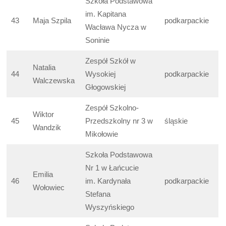
Szkoła Podstawowa
im. Kapitana
43
Maja Szpila
podkarpackie
Wacława Nycza w
Soninie
Zespół Szkół w
Natalia
44
Wysokiej
podkarpackie
Walczewska
Głogowskiej
Zespół Szkolno-
Wiktor
45
Przedszkolny nr 3 w
śląskie
Wandzik
Mikołowie
Szkoła Podstawowa
Nr 1 w Łańcucie
Emilia
46
im. Kardynała
podkarpackie
Wołowiec
Stefana
Wyszyńskiego