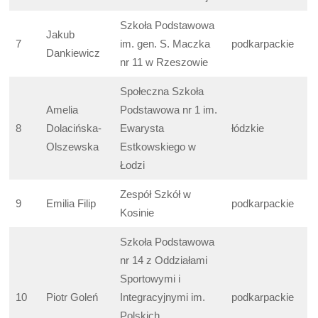
Szkoła Podstawowa
Jakub
7
im. gen. S. Maczka
podkarpackie
Dankiewicz
nr 11 w Rzeszowie
Społeczna Szkoła
Amelia
Podstawowa nr 1 im.
8
Dolacińska-
Ewarysta
łódzkie
Olszewska
Estkowskiego w
Łodzi
Zespół Szkół w
9
Emilia Filip
podkarpackie
Kosinie
Szkoła Podstawowa
nr 14 z Oddziałami
Sportowymi i
10
Piotr Goleń
Integracyjnymi im.
podkarpackie
Polskich