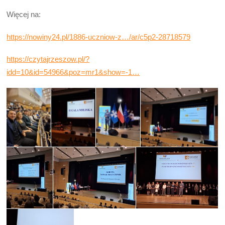
Więcej na:
https://nowiny24.pl/1886-uczniow-z…/ar/c5p2-28718579
https://czytajrzeszow.pl/?
idd=10&id=54966&poz=mr1&show=-1…