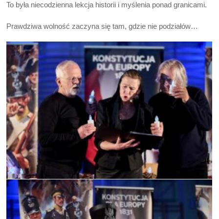
To była niecodzienna lekcja historii i myślenia ponad granicami.
Prawdziwa wolność zaczyna się tam, gdzie nie podziałów…