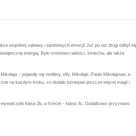
akże wspólnej zabawy i sportowych emocji! Już po raz drugi odbył si
, świąteczną energią. Było mnóstwo radości, śmiechu, ale także
kołaja – pojawiły się renifery, elfy, Mikołaje, Panie Mikołajowe, a
ne na każdym kroku, co dodało turniejowi jeszcze więcej magii i
 wywalczyła klasa 2b, a trzecie – klasa 3c. Dodatkowo przyznano