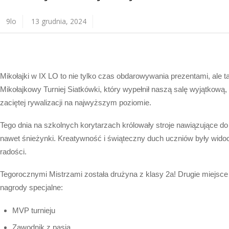
9lo
13 grudnia, 2024
Mikołajki w IX LO to nie tylko czas obdarowywania prezentami, ale t
Mikołajkowy Turniej Siatkówki, który wypełnił naszą salę wyjątkową
zaciętej rywalizacji na najwyższym poziomie.
Tego dnia na szkolnych korytarzach królowały stroje nawiązujące do Mi
nawet śnieżynki. Kreatywność i świąteczny duch uczniów były widocz
radości.
Tegorocznymi Mistrzami została drużyna z klasy 2a! Drugie miejsce
nagrody specjalne:
MVP turnieju
Zawodnik z pasją