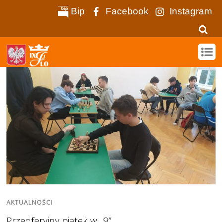
Bip
Facebook
Instagram
AKTUALNOŚCI
Przedferyjny piątek w „9”