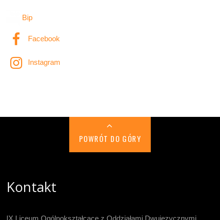
Bip
Facebook
Instagram
POWRÓT DO GÓRY
Kontakt
IX Liceum Ogólnokształcące z Oddziałami Dwujęzycznymi