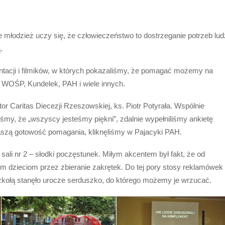
e młodzież uczy się, że człowieczeństwo to dostrzeganie potrzeb lud
.
ntacji i filmików, w których pokazaliśmy, że pomagać możemy na
, WOŚP, Kundelek, PAH i wiele innych.
tor Caritas Diecezji Rzeszowskiej, ks. Piotr Potyrała. Wspólnie
śmy, że „wszyscy jesteśmy piękni”, zdalnie wypełniliśmy ankietę
naszą gotowość pomagania, kliknęliśmy w Pajacyki PAH.
sali nr 2 – słodki poczęstunek. Miłym akcentem był fakt, że od
 dzieciom przez zbieranie zakrętek. Do tej pory stosy reklamówek
 szkołą stanęło urocze serduszko, do którego możemy je wrzucać.