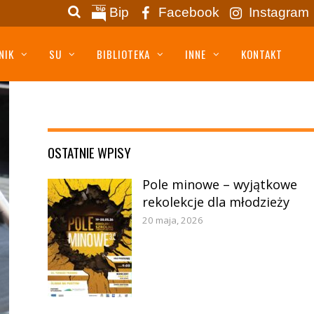
Bip
Facebook
Instagram
NIK
SU
BIBLIOTEKA
INNE
KONTAKT
OSTATNIE WPISY
Pole minowe – wyjątkowe
rekolekcje dla młodzieży
20 maja, 2026