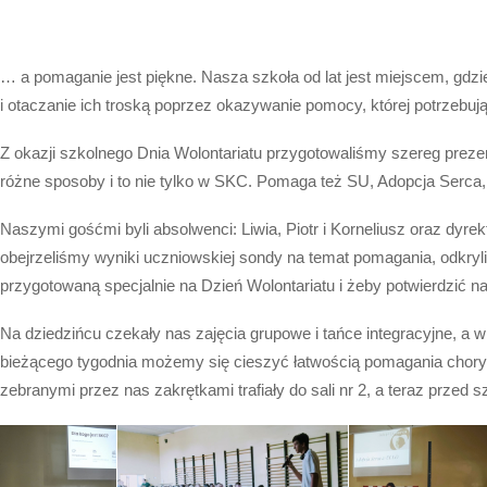
… a pomaganie jest piękne. Nasza szkoła od lat jest miejscem, gdzi
i otaczanie ich troską poprzez okazywanie pomocy, której potrzebują
Z okazji szkolnego Dnia Wolontariatu przygotowaliśmy szereg preze
różne sposoby i to nie tylko w SKC. Pomaga też SU, Adopcja Serca
Naszymi gośćmi byli absolwenci: Liwia, Piotr i Korneliusz oraz dyrek
obejrzeliśmy wyniki uczniowskiej sondy na temat pomagania, odkryli
przygotowaną specjalnie na Dzień Wolontariatu i żeby potwierdzić 
Na dziedzińcu czekały nas zajęcia grupowe i tańce integracyjne, a w 
bieżącego tygodnia możemy się cieszyć łatwością pomagania chorym
zebranymi przez nas zakrętkami trafiały do sali nr 2, a teraz przed