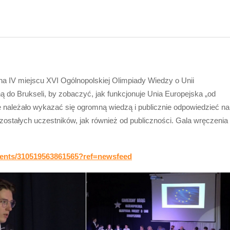
ę na IV miejscu XVI Ogólnopolskiej Olimpiady Wiedzy o Unii
ą do Brukseli, by zobaczyć, jak funkcjonuje Unia Europejska „od
że należało wykazać się ogromną wiedzą i publicznie odpowiedzieć na
pozostałych uczestników, jak również od publiczności. Gala wręczenia
vents/310519563861565?ref=newsfeed