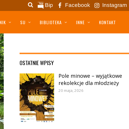
Bip
Facebook
Instagram
NIK
SU
BIBLIOTEKA
INNE
KONTAKT
OSTATNIE WPISY
Pole minowe – wyjątkowe
rekolekcje dla młodzieży
20 maja, 2026