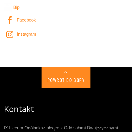
Bip
Facebook
Instagram
POWRÓT DO GÓRY
Kontakt
IX Liceum Ogólnokształcące z Oddziałami Dwujęzycznymi