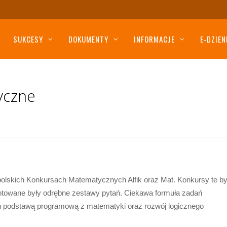
SUKCESY
DOKUMENTY
INFORMACJE
E-DZIEN
yczne
olskich Konkursach Matematycznych Alfik oraz Mat. Konkursy te by
gotowane były odrębne zestawy pytań. Ciekawa formuła zadań
ch podstawą programową z matematyki oraz rozwój logicznego