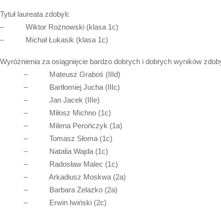
Tytuł laureata zdobyli:
– Wiktor Rożnowski (klasa 1c)
– Michał Łukasik (klasa 1c)
Wyróżnienia za osiągnięcie bardzo dobrych i dobrych wyników zdoby
– Mateusz Graboś (IIId)
– Bartłomiej Jucha (IIIc)
– Jan Jacek (IIIe)
– Miłosz Michno (1c)
– Milena Perończyk (1a)
– Tomasz Słoma (1c)
– Natalia Wajda (1c)
– Radosław Malec (1c)
– Arkadiusz Moskwa (2a)
– Barbara Żelazko (2a)
– Erwin Iwiński (2c)