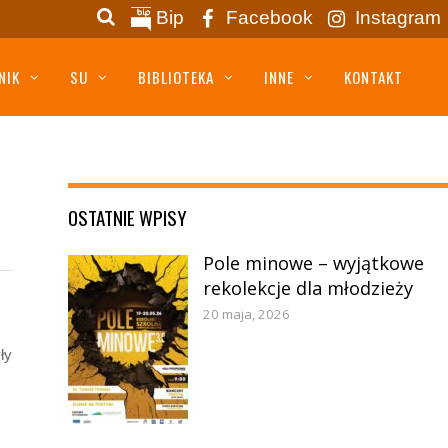
Bip
Facebook
Instagram
NIK
SU
BIBLIOTEKA
INNE
KONTAKT
OSTATNIE WPISY
Pole minowe – wyjątkowe
rekolekcje dla młodzieży
20 maja, 2026
ły