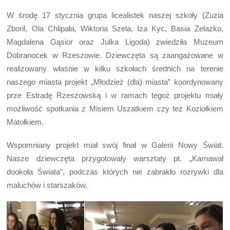
W środę 17 stycznia grupa licealistek naszej szkoły (Zuzia
Zboril, Ola Chlipała, Wiktoria Szela, Iza Kyc, Basia Żelazko,
Magdalena Gąsior oraz Julka Ligoda) zwiedziła Muzeum
Dobranocek w Rzeszowie. Dziewczęta są zaangażowane w
realizowany właśnie w kilku szkołach średnich na terenie
naszego miasta projekt „Młodzież (dla) miasta” koordynowany
prze Estradę Rzeszowską i w ramach tegoż projektu miały
możliwość spotkania z Misiem Uszatkiem czy też Koziołkiem
Matołkiem.
Wspomniany projekt miał swój finał w Galerii Nowy Świat.
Nasze dziewczęta przygotowały warsztaty pt. „Karnawał
dookoła Świata”, podczas których nie zabrakło rozrywki dla
maluchów i starszaków.