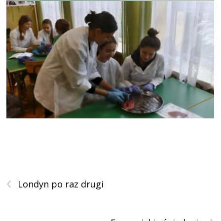
‹
Londyn po raz drugi
›