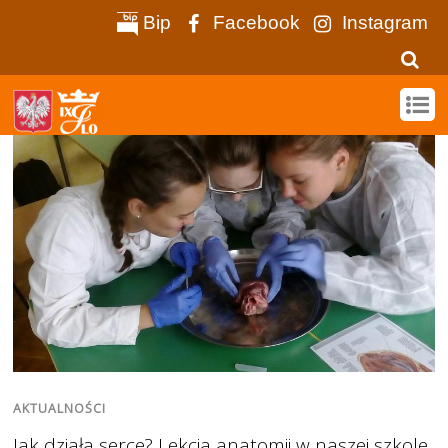
Bip
Facebook
Instagram
AKTUALNOŚCI
Jak działa serce? Lekcja anatomii w naszej szkole