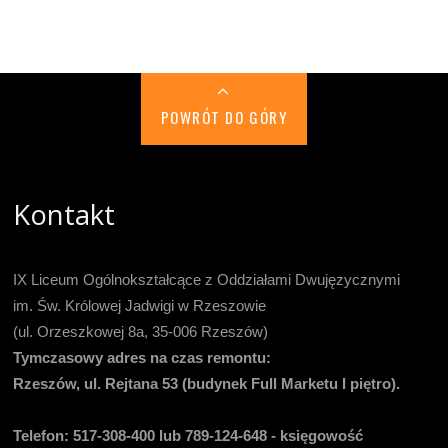
POWRÓT DO GÓRY
Kontakt
IX Liceum Ogólnokształcące z Oddziałami Dwujęzycznymi
im. Św. Królowej Jadwigi w Rzeszowie
(ul. Orzeszkowej 8a, 35-006 Rzeszów)
Tymczasowy adres na czas remontu:
Rzeszów, ul. Rejtana 53 (budynek Full Marketu I piętro).
Telefon:
517-308-400 lub 789-124-648 - księgowość