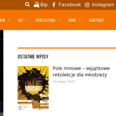
Bip
Facebook
Instagram
NIK
SU
BIBLIOTEKA
INNE
KONTAKT
OSTATNIE WPISY
Pole minowe – wyjątkowe
rekolekcje dla młodzieży
20 maja, 2026