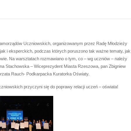
e Samorządów Uczniowskich, organizowanym przez Radę Młodzieży
ak i eksperckich, podczas których poruszono tak ważne tematy, jak
owie. Na warsztatach rozmawiano o tym, co – wg uczniów – należy
styna Stachowska – Wiceprezydent Miasta Rzeszowa, pan Zbigniew
orzata Rauch- Podkarpacka Kuratorka Oświaty.
niowskich przyczyni się do poprawy relacji uczeń – oświata!