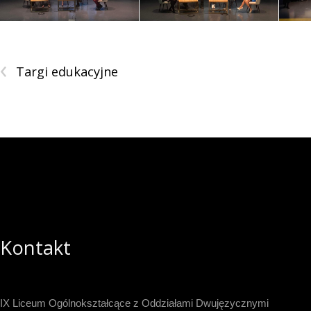
‹
Targi edukacyjne
Kontakt
IX Liceum Ogólnokształcące z Oddziałami Dwujęzycznymi