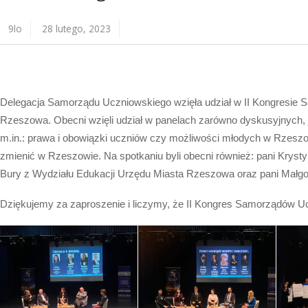
9lo
28 lutego, 2023
Delegacja Samorządu Uczniowskiego wzięła udział w II Kongresi
Rzeszowa. Obecni wzięli udział w panelach zarówno dyskusyjnych, j
m.in.: prawa i obowiązki uczniów czy możliwości młodych w Rzesz
zmienić w Rzeszowie. Na spotkaniu byli obecni również: pani Kry
Bury z Wydziału Edukacji Urzędu Miasta Rzeszowa oraz pani Małg
Dziękujemy za zaproszenie i liczymy, że II Kongres Samorządów Ucz